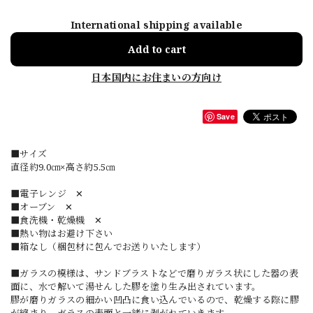
International shipping available
Add to cart
日本国内にお住まいの方向け
Save
■サイズ
直径約9.0㎝×高さ約5.5㎝
■電子レンジ ✕
■オーブン ✕
■食洗機・乾燥機 ✕
■熱い物はお避け下さい
■箱なし（梱包材に包んでお送りいたします）
■ガラスの模様は、サンドブラストなどで磨りガラス状にした器の表
面に、水で解いて湯せんした膠を塗り生み出されています。
膠が磨りガラスの細かい凹凸に食い込んでいるので、乾燥する際に膠