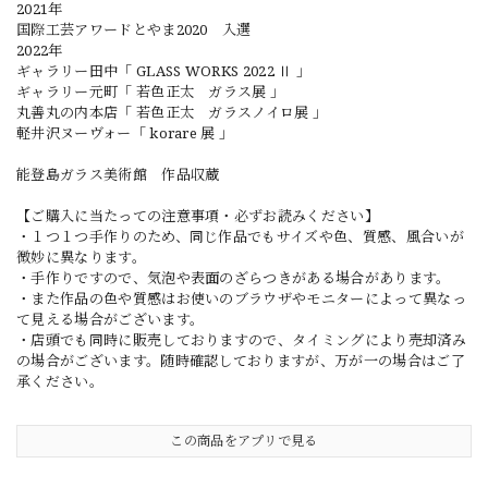
2021年
国際工芸アワードとやま2020 入選
2022年
ギャラリー田中「 GLASS WORKS 2022 Ⅱ 」
ギャラリー元町「 若色正太 ガラス展 」
丸善丸の内本店「 若色正太 ガラスノイロ展 」
軽井沢ヌーヴォー「 korare 展 」
能登島ガラス美術館 作品収蔵
【ご購入に当たっての注意事項・必ずお読みください】
・１つ１つ手作りのため、同じ作品でもサイズや色、質感、風合いが
微妙に異なります。
・手作りですので、気泡や表面のざらつきがある場合があります。
・また作品の色や質感はお使いのブラウザやモニターによって異なっ
て見える場合がございます。
・店頭でも同時に販売しておりますので、タイミングにより売却済み
の場合がございます。随時確認しておりますが、万が一の場合はご了
承ください。
この商品をアプリで見る