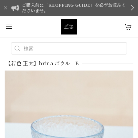
ご購入前に「SHOPPING GUIDE」を必ずお読みく
ださいませ。
【若色 正太】brina ボウル B