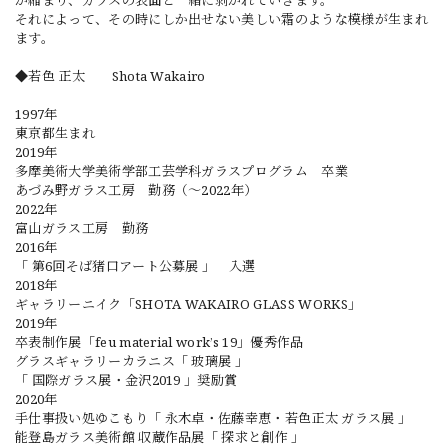
が縮まり、ガラスの表面と一緒に剥がれていきます。
それによって、その時にしか出せない美しい霜のような模様が生まれ
ます。
◆若色 正太 Shota Wakairo
1997年
東京都生まれ
2019年
多摩美術大学美術学部工芸学科ガラスプログラム 卒業
あづみ野ガラス工房 勤務（～2022年）
2022年
富山ガラス工房 勤務
2016年
「 第6回そば猪口アート公募展 」 入選
2018年
ギャラリーニイク「SHOTA WAKAIRO GLASS WORKS」
2019年
卒表制作展「feu material work’s 19」優秀作品
グラスギャラリーカラニス「 玻璃展 」
「 国際ガラス展・金沢2019 」奨励賞
2020年
手仕事扱い処ゆこもり「 永木卓・佐藤幸恵・若色正太 ガラス展 」
能登島ガラス美術館 収蔵作品展「 探求と創作 」