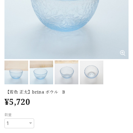
【若色 正太】brina ボウル B
¥5,720
数量