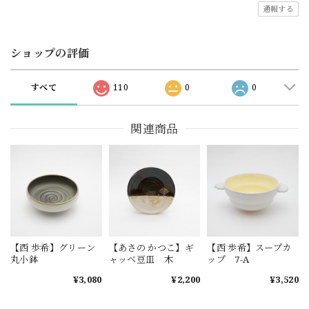
通報する
ショップの評価
すべて
110
0
0
関連商品
【西 歩希】グリーン
【あさの かつこ】ギ
【西 歩希】スープカ
丸小鉢
ャッベ豆皿 木
ップ 7-A
¥3,080
¥2,200
¥3,520