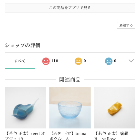
この商品をアプリで見る
通報する
ショップの評価
すべて
110
0
0
関連商品
【若色 正太】seed オ
【若色 正太】brina
【若色 正太】箸置
ブジェ 19
ボウル A
き yellow