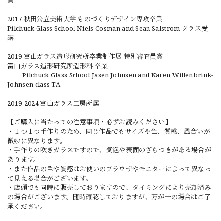
賞
2017 秋田公立美術大学 ものづくりデザイン専攻卒業
Pilchuck Glass School Niels Cosman and Sean Salstrom クラス受
講
2019 富山ガラス造形研究所卒業制作展 特別審査員賞
富山ガラス造形研究所造形科 卒業
Pilchuck Glass School Jasen Johnsen and Karen Willenbrink-
Johnsen class TA
2019-2024 富山ガラス工房所属
【ご購入に当たっての注意事項・必ずお読みください】
・１つ１つ手作りのため、同じ作品でもサイズや色、質感、風合いが
微妙に異なります。
・手作りの吹きガラスですので、気泡や表面のざらつきがある場合が
あります。
・また作品の色や質感はお使いのブラウザやモニターによって異なっ
て見える場合がございます。
・店頭でも同時に販売しておりますので、タイミングにより売却済み
の場合がございます。随時確認しておりますが、万が一の場合はご了
承ください。