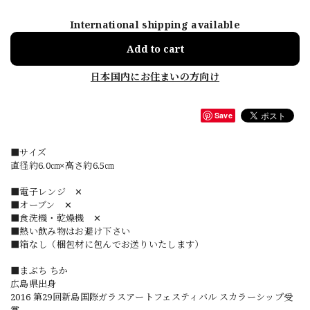
International shipping available
Add to cart
日本国内にお住まいの方向け
Save
■サイズ
直径約6.0㎝×高さ約6.5㎝
■電子レンジ ✕
■オーブン ✕
■食洗機・乾燥機 ✕
■熱い飲み物はお避け下さい
■箱なし（梱包材に包んでお送りいたします）
■まぶち ちか
広島県出身
2016 第29回新島国際ガラスアートフェスティバル スカラーシップ受