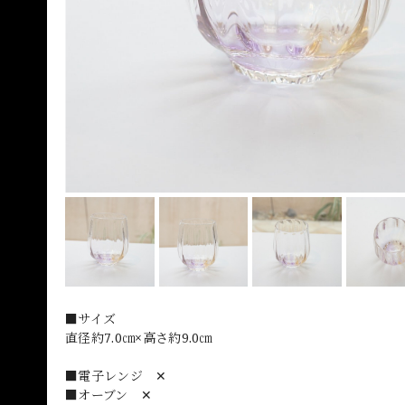
■サイズ
直径約7.0㎝×高さ約9.0㎝
■電子レンジ ✕
■オーブン ✕