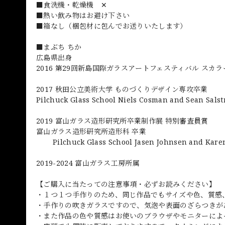
■食洗機・乾燥機 ✕
■熱い飲み物はお避け下さい
■箱なし（梱包材に包んでお送りいたします）
■まぶち ちか
広島県出身
2016 第29回新島国際ガラスアートフェスティバル スカ
2017 秋田公立美術大学 ものづくりデザイン専攻卒業
Pilchuck Glass School Niels Cosman and Sean S
2019 富山ガラス造形研究所卒業制作展 特別審査員賞
富山ガラス造形研究所造形科 卒業
Pilchuck Glass School Jasen Johnsen and Karen
2019-2024 富山ガラス工房所属
【ご購入に当たっての注意事項・必ずお読みください】
・１つ１つ手作りのため、同じ作品でもサイズや色、質感
・手作りの吹きガラスですので、気泡や表面のざらつきが
・また作品の色や質感はお使いのブラウザやモニターによ