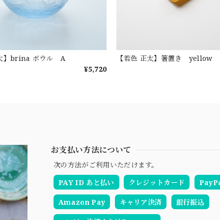
】brina ボウル A
【若色 正太】箸置き yellow
¥5,720
お支払い方法について
次の方法がご利用いただけます。
PAY ID あと払い
クレジットカード
PayP
Amazon Pay
キャリア決済
銀行振込