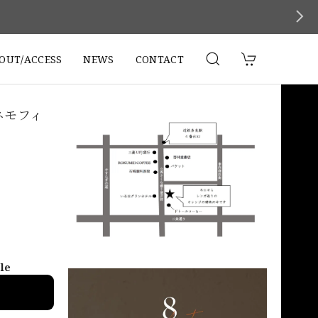
。
OUT/ACCESS
NEWS
CONTACT
ネモフィ
ble