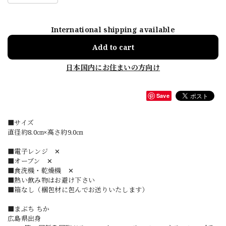
International shipping available
Add to cart
日本国内にお住まいの方向け
Save
■サイズ
直径約8.0㎝×高さ約9.0㎝
■電子レンジ ✕
■オーブン ✕
■食洗機・乾燥機 ✕
■熱い飲み物はお避け下さい
■箱なし（梱包材に包んでお送りいたします）
■まぶち ちか
広島県出身