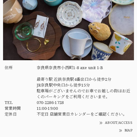
住所
奈良県奈良市小西町1-8 axe unit 1-B
最寄り駅 近鉄奈良駅4番出口から徒歩2分
JR奈良駅中央口から徒歩15分
駐車場がございませんのでお車でお越しの際はお近
くのパーキングをご利用くださいませ。
TEL
070-2286-1728
営業時間
11:00-19:00
定休日
不定日 店舗営業日カレンダーをご確認ください。
ABOUT/ACCESS
MAP