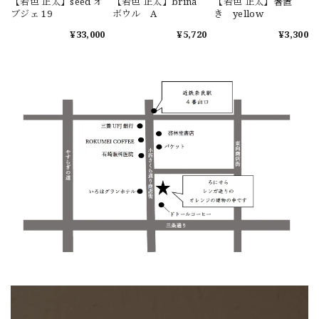
【若色 正太】seed オ
【若色 正太】brina
【若色 正太】箸置
ブジェ 19
ボウル A
き yellow
¥33,000
¥5,720
¥3,300