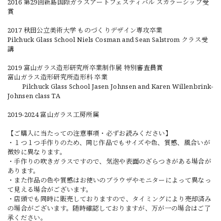
2016 第29回新島国際ガラスアートフェスティバル スカラーシップ受
賞
2017 秋田公立美術大学 ものづくりデザイン専攻卒業
Pilchuck Glass School Niels Cosman and Sean Salstrom クラス受
講
2019 富山ガラス造形研究所卒業制作展 特別審査員賞
富山ガラス造形研究所造形科 卒業
Pilchuck Glass School Jasen Johnsen and Karen Willenbrink-
Johnsen class TA
2019-2024 富山ガラス工房所属
【ご購入に当たっての注意事項・必ずお読みください】
・１つ１つ手作りのため、同じ作品でもサイズや色、質感、風合いが
微妙に異なります。
・手作りの吹きガラスですので、気泡や表面のざらつきがある場合が
あります。
・また作品の色や質感はお使いのブラウザやモニターによって異なっ
て見える場合がございます。
・店頭でも同時に販売しておりますので、タイミングにより売却済み
の場合がございます。随時確認しておりますが、万が一の場合はご了
承ください。