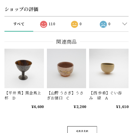
ショップの評価
すべて
110
0
0
関連商品
【平井 秀】黒金馬上
【山野 うさぎ】うさ
【西 歩希】ぐい吞
杯 D
ぎお猪口 C
み 緑 A
¥6,600
¥2,200
¥1,650