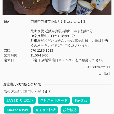
住所
奈良県奈良市小西町1-8 axe unit 1-B
最寄り駅 近鉄奈良駅4番出口から徒歩2分
JR奈良駅中央口から徒歩15分
駐車場がございませんのでお車でお越しの際はお近
くのパーキングをご利用くださいませ。
TEL
070-2286-1728
営業時間
11:00-19:00
定休日
不定日 店舗営業日カレンダーをご確認ください。
ABOUT/ACCESS
MAP
お支払い方法について
次の方法がご利用いただけます。
PAY ID あと払い
クレジットカード
PayPay
Amazon Pay
キャリア決済
銀行振込