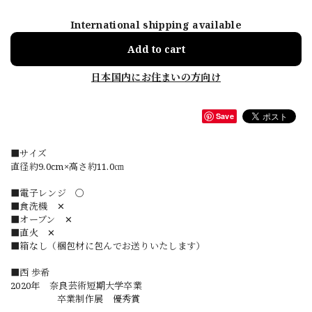
International shipping available
Add to cart
日本国内にお住まいの方向け
Save
■サイズ
直径約9.0cm×高さ約11.0㎝
■電子レンジ 〇
■食洗機 ✕
■オーブン ✕
■直火 ✕
■箱なし（梱包材に包んでお送りいたします）
■西 歩希
2020年 奈良芸術短期大学卒業
卒業制作展 優秀賞