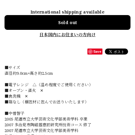
International shipping available
Sold out
日本国内にお住まいの方向け
Save
■サイズ
直径約9.0cm×高さ約2.5cm
■電子レンジ △（温め程度でご使用ください）
■オーブン・直火 ✕
■食洗機 ✕
■箱なし（梱包材に包んでお送りいたします）
■中曽智子
2005 尾道市立大学芸術文化学部美術学科 卒業
2007 多治見市陶磁器意匠研究所技術コース 修了
2007 尾道市立大学芸術文化学部美術学科