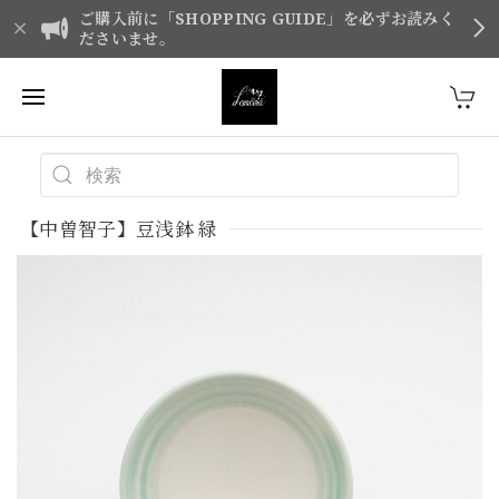
ご購入前に「SHOPPING GUIDE」を必ずお読みく
ださいませ。
【中曽智子】豆浅鉢 緑