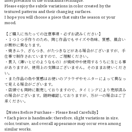
interpretation of the tobikanna technique.
Please enjoy the subtle variations in color created by the
textured patterns and their changing surfaces.
I hope you will choose a piece that suits the season or your
mood.
【ご購入に当たっての注意事項・必ずお読みください】
・１つ１つ手作りのため、同じ作品でもサイズや色味、質感、風合い
が微妙に異なります。
・焼きムラ、ざらつき、がたつきなどがある場合がございますが、手
仕事で制作されていますので、ご理解ください。
・貫入（薄いヒビのようなもの）が焼成中や使用するうちに生じる事
がありますが、使用上の支障はございません。そのままお使いくださ
い。
・また作品の色や質感はお使いのブラウザやモニターによって異なっ
て見える場合がございます。
・店頭でも同時に販売しておりますので、タイミングにより売却済み
の場合がございます。随時確認しておりますが、万が一の場合はご了
承ください。
【Notes Before Purchase – Please Read Carefully】
• Each piece is handmade; therefore, slight variations in size,
color, texture, and overall appearance may occur even among
similar works.