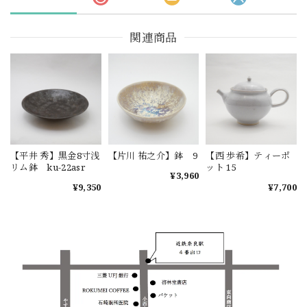
関連商品
【平井 秀】黒金8寸浅
【片川 祐之介】鉢 9
【西 歩希】ティーポ
リム鉢 ku-22asr
ット 15
¥3,960
¥9,350
¥7,700