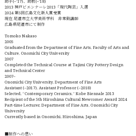
助手(~‘17)、助教(~‘18)
2013 神戸ビエンナーレ2013「現代陶芸」入選
2024 第5回広島文化新人賞受賞
現在 尾道市立大学美術学科 非常勤講師
広島県尾道市にて制作
Tomoko Nakaso
2005
Graduated from the Department of Fine Arts, Faculty of Arts and
Culture, Onomichi City University
2007
Completed the Technical Course at Tajimi City Pottery Design
and Technical Center
2007–
Onomichi City University, Department of Fine Arts
Assistant (–2017), Assistant Professor (–2018)
Selected, “Contemporary Ceramics,” Kobe Biennale 2013
Recipient of the 5th Hiroshima Cultural Newcomer Award 2024
Part-time Lecturer, Department of Fine Arts, Onomichi City
University
Currently based in Onomichi, Hiroshima, Japan
■制作への思い