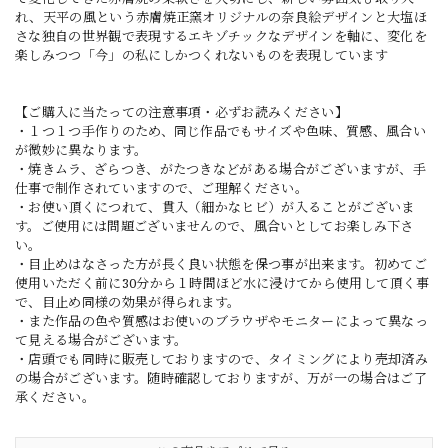
れ、天平の風という赤膚焼正窯オリジナルの奈良絵デザインと大塩ほ
さな独自の世界観で表現するエキゾチックなデザインを軸に、変化を
楽しみつつ「今」の私にしかつくれないものを表現しています
【ご購入に当たっての注意事項・必ずお読みください】
・１つ１つ手作りのため、同じ作品でもサイズや色味、質感、風合い
が微妙に異なります。
・焼きムラ、ざらつき、がたつきなどがある場合がございますが、手
仕事で制作されていますので、ご理解ください。
・お使い頂くにつれて、貫入（細かなヒビ）が入ることがございま
す。ご使用には問題ございませんので、風合いとしてお楽しみ下さ
い。
・目止めはなさった方が長く良い状態を保つ事が出来ます。初めてご
使用いただく前に30分から１時間ほど水に浸けてから使用して頂く事
で、目止め同様の効果が得られます。
・また作品の色や質感はお使いのブラウザやモニターによって異なっ
て見える場合がございます。
・店頭でも同時に販売しておりますので、タイミングにより売却済み
の場合がございます。随時確認しておりますが、万が一の場合はご了
承ください。