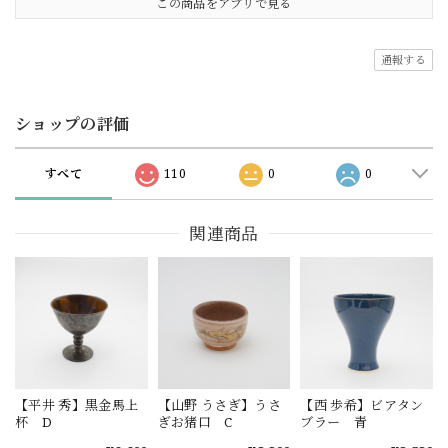
この商品をアプリで見る
通報する
ショップの評価
すべて
110
0
0
関連商品
【平井 秀】黒金馬上
【山野 うさぎ】うさ
【西 歩希】ビアタン
杯 D
ぎお猪口 C
ブラー 青