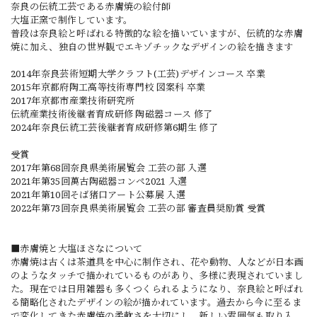
奈良の伝統工芸である赤膚焼の絵付師
大塩正窯で制作しています。
普段は奈良絵と呼ばれる特徴的な絵を描いていますが、伝統的な赤膚
焼に加え、独自の世界観でエキゾチックなデザインの絵を描きます
2014年奈良芸術短期大学クラフト(工芸)デザインコース 卒業
2015年京都府陶工高等技術専門校 図案科 卒業
2017年京都市産業技術研究所
伝統産業技術後継者育成研修 陶磁器コース 修了
2024年奈良伝統工芸後継者育成研修第6期生 修了
受賞
2017年第68回奈良県美術展覧会 工芸の部 入選
2021年第35回萬古陶磁器コンペ2021 入選
2021年第10回そば猪口アート公募展 入選
2022年第73回奈良県美術展覧会 工芸の部 審査員奨励賞 受賞
■赤膚焼と大塩ほさなについて
赤膚焼は古くは茶道具を中心に制作され、花や動物、人などが日本画
のようなタッチで描かれているものがあり、多様に表現されていまし
た。現在では日用雑器も多くつくられるようになり、奈良絵と呼ばれ
る簡略化されたデザインの絵が描かれています。過去から今に至るま
で変化してきた赤膚焼の柔軟さを大切にし、新しい雰囲気も取り入