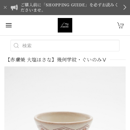
ご購入前に「SHOPPING GUIDE」を必ずお読みく
ださいませ。
【赤膚焼 大塩ほさな】幾何学紋・ぐいのみⅤ