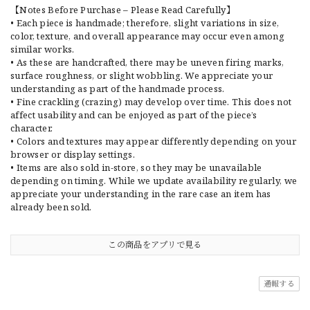
【Notes Before Purchase – Please Read Carefully】
• Each piece is handmade; therefore, slight variations in size,
color, texture, and overall appearance may occur even among
similar works.
• As these are handcrafted, there may be uneven firing marks,
surface roughness, or slight wobbling. We appreciate your
understanding as part of the handmade process.
• Fine crackling (crazing) may develop over time. This does not
affect usability and can be enjoyed as part of the piece’s
character.
• Colors and textures may appear differently depending on your
browser or display settings.
• Items are also sold in-store, so they may be unavailable
depending on timing. While we update availability regularly, we
appreciate your understanding in the rare case an item has
already been sold.
この商品をアプリで見る
通報する