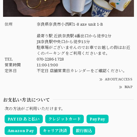
住所
奈良県奈良市小西町1-8 axe unit 1-B
最寄り駅 近鉄奈良駅4番出口から徒歩2分
JR奈良駅中央口から徒歩15分
駐車場がございませんのでお車でお越しの際はお近
くのパーキングをご利用くださいませ。
TEL
070-2286-1728
営業時間
11:00-19:00
定休日
不定日 店舗営業日カレンダーをご確認ください。
ABOUT/ACCESS
MAP
お支払い方法について
次の方法がご利用いただけます。
PAY ID あと払い
クレジットカード
PayPay
Amazon Pay
キャリア決済
銀行振込