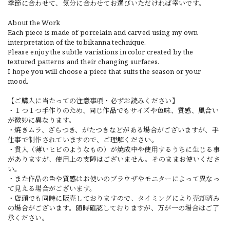
季節に合わせて、気分に合わせてお選びいただければ幸いです。
About the Work
Each piece is made of porcelain and carved using my own
interpretation of the tobikanna technique.
Please enjoy the subtle variations in color created by the
textured patterns and their changing surfaces.
I hope you will choose a piece that suits the season or your
mood.
【ご購入に当たっての注意事項・必ずお読みください】
・１つ１つ手作りのため、同じ作品でもサイズや色味、質感、風合い
が微妙に異なります。
・焼きムラ、ざらつき、がたつきなどがある場合がございますが、手
仕事で制作されていますので、ご理解ください。
・貫入（薄いヒビのようなもの）が焼成中や使用するうちに生じる事
がありますが、使用上の支障はございません。そのままお使いくださ
い。
・また作品の色や質感はお使いのブラウザやモニターによって異なっ
て見える場合がございます。
・店頭でも同時に販売しておりますので、タイミングにより売却済み
の場合がございます。随時確認しておりますが、万が一の場合はご了
承ください。