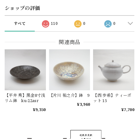
ショップの評価
すべて
110
0
0
関連商品
【平井 秀】黒金8寸浅
【片川 祐之介】鉢 9
【西 歩希】ティーポ
リム鉢 ku-22asr
ット 15
¥3,960
¥9,350
¥7,700