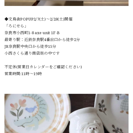
◆文鳥舎POPUP2/7(土)〜2/28(土)開催
「ろにせら」
奈良市小西町1-8 axe unit 1F-B
最寄り駅：近鉄奈良駅4番出口から徒歩2分
JR奈良駅中央口から徒歩15分
小西さくら通り商店街の中です
不定休(営業日カレンダーをご確認ください)
営業時間:11時〜19時