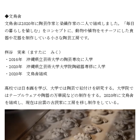
◆文鳥舎
文鳥舎は2020年に陶芸作家と染織作家の二人で結成しました。「毎日
の暮らしを愉しむ」をコンセプトに、動物や植物をモチーフにした食
器や花器を制作している小さな陶芸工房です。
桝谷 実来（ますたに みく）
・2016年 沖縄県立芸術大学の陶芸専攻に入学
・2020年 沖縄県立芸術大学大学院陶磁器専修に入学
・2020年 文鳥舎結成
高校では日本画を学び、大学では陶芸で絵付けを研究する。大学院で
はテーブルウェアや陶器の万華鏡などの制作をする。2020年に文鳥舎
を結成し、現在は出雲の古民家に工房を移し制作をしている。