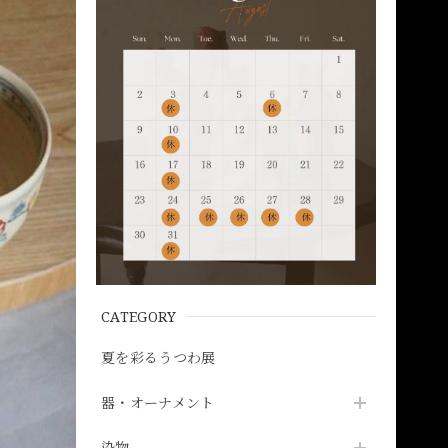
CATEGORY
夏を彩るうつわ展
器・オーナメント
染物