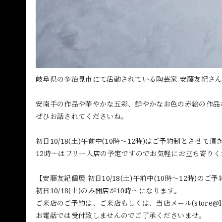
岐阜県の多治見市にて活動されている陶芸家 安藤友紀さ
安南手の作品や華やかな五彩、鮮やかなお色の赤絵の作品
ぜひお話されてくださいね。
初日10/18(土)午前中(10時〜12時)はご予約制とさせて頂
12時〜はフリー入店の予定ですのでお気軽にお立ち寄り
【安藤友紀個展 初日10/18(土)午前中(10時〜12時)のご
初日10/18(土)のみ開店が10時〜になります。
ご来店のご予約は、ご来店もしくは、当店メール(
store@l
お電話では受付致しませんのでご了承くださいませ。