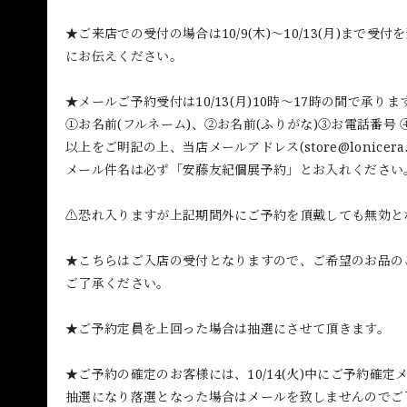
★ご来店での受付の場合は10/9(木)〜10/13(月)ま
にお伝えください。
★メールご予約受付は10/13(月)10時〜17時の間で承りま
①お名前(フルネーム)、②お名前(ふりがな)③お電話番号
以上をご明記の上、当店メールアドレス(
store@lonicera.
メール件名は必ず「安藤友紀個展予約」とお入れください
⚠️恐れ入りますが上記期間外にご予約を頂戴しても無効
★こちらはご入店の受付となりますので、ご希望のお品の
ご了承ください。
★ご予約定員を上回った場合は抽選にさせて頂きます。
★ご予約の確定のお客様には、10/14(火)中にご予約確
抽選になり落選となった場合はメールを致しませんのでご