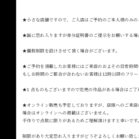
★小さな店舗ですので、ご入店はご予約のご本人様のみの
★誠に恐れ入りますが身分証明書のご提示をお願いする場
★個数制限を設けさせて頂く場合がございます。
★ご予約を頂戴したお客様にはご来店のおよその目安時間
もしお時間のご都合が合わないお客様は12時以降のフリ
★1 点ものもございますので完売の作品がある場合はご了
★オンライン販売も予定しておりますが、店頭へのご来店
場合はオンラインへの掲載はございません。
手作りで点数に限りがあるためご理解頂けますと幸いです
制限があり大変恐れ入りますがどうぞよろしくお願い致し