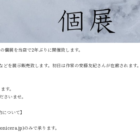
んの個展を当店で2年ぶりに開催致します。
などを展示販売致します。初日は作家の安藤友紀さんが在廊されます
きます。
くださいませ。
予約について】
onicera.jp
)のみで承ります。