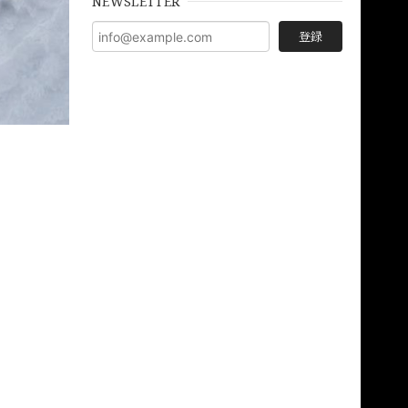
NEWSLETTER
登録
。