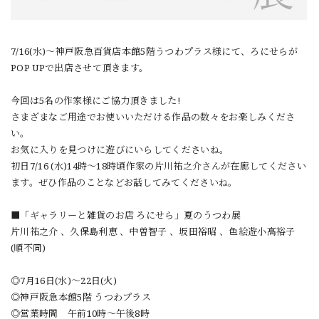
7/16(水)～神戸阪急百貨店本館5階うつわプラス様にて、ろにせらが
POP UPで出店させて頂きます。
今回は5名の作家様にご協力頂きました!
さまざまなご用途でお使いいただける作品の数々をお楽しみくださ
い。
お気に入りを見つけに遊びにいらしてくださいね。
初日7/16 (水)14時〜18時頃作家の片川祐之介さんが在廊してください
ます。ぜひ作品のことなどお話してみてくださいね。
■「ギャラリーと雑貨のお店 ろにせら」夏のうつわ展
片川祐之介 、久保島利恵 、中曽智子 、坂田裕昭 、色絵遊小高裕子
(順不同)
◎7月16日(水)～22日(火)
◎神戸阪急本館5階 うつわプラス
◎営業時間 午前10時～午後8時