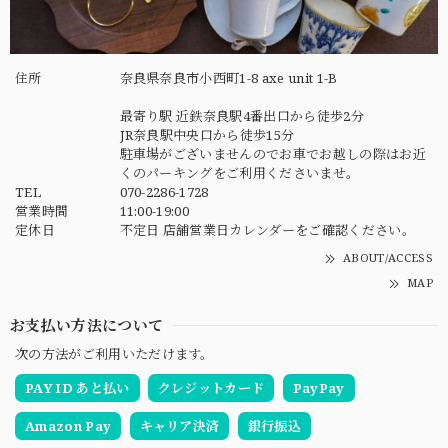
住所
奈良県奈良市小西町1-8 axe unit 1-B
最寄り駅 近鉄奈良駅4番出口から徒歩2分
JR奈良駅中央口から徒歩15分
駐車場がございませんのでお車でお越しの際はお近
くのパーキングをご利用くださいませ。
TEL
070-2286-1728
営業時間
11:00-19:00
定休日
不定日 店舗営業日カレンダーをご確認ください。
ABOUT/ACCESS
MAP
お支払い方法について
次の方法がご利用いただけます。
PAY ID あと払い
クレジットカード
PayPay
Amazon Pay
キャリア決済
銀行振込