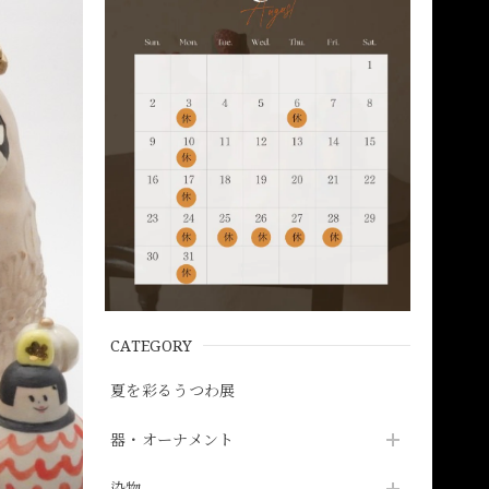
CATEGORY
夏を彩るうつわ展
器・オーナメント
染物