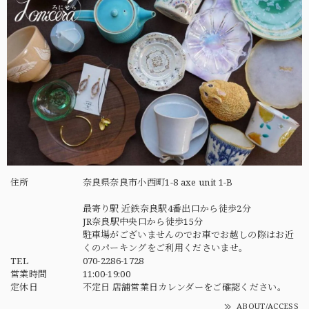
住所
奈良県奈良市小西町1-8 axe unit 1-B
最寄り駅 近鉄奈良駅4番出口から徒歩2分
JR奈良駅中央口から徒歩15分
駐車場がございませんのでお車でお越しの際はお近
くのパーキングをご利用くださいませ。
TEL
070-2286-1728
営業時間
11:00-19:00
定休日
不定日 店舗営業日カレンダーをご確認ください。
ABOUT/ACCESS