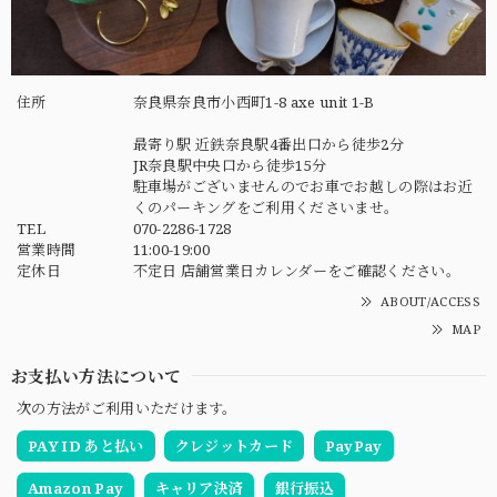
住所
奈良県奈良市小西町1-8 axe unit 1-B
最寄り駅 近鉄奈良駅4番出口から徒歩2分
JR奈良駅中央口から徒歩15分
駐車場がございませんのでお車でお越しの際はお近
くのパーキングをご利用くださいませ。
TEL
070-2286-1728
営業時間
11:00-19:00
定休日
不定日 店舗営業日カレンダーをご確認ください。
ABOUT/ACCESS
MAP
お支払い方法について
次の方法がご利用いただけます。
PAY ID あと払い
クレジットカード
PayPay
Amazon Pay
キャリア決済
銀行振込