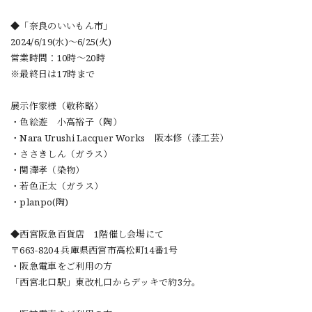
◆「奈良のいいもん市」
2024/6/19(水)～6/25(火)
営業時間：10時～20時
※最終日は17時まで
展示作家様（敬称略）
・色絵遊 小高裕子（陶）
・Nara Urushi Lacquer Works 阪本修（漆工芸）
・ささきしん（ガラス）
・関澤孝（染物）
・若色正太（ガラス）
・planpo(陶)
◆西宮阪急百貨店 1階催し会場にて
〒663-8204 兵庫県西宮市高松町14番1号
・阪急電車をご利用の方
「西宮北口駅」東改札口からデッキで約3分。