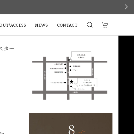
。
OUT/ACCESS
NEWS
CONTACT
ースター