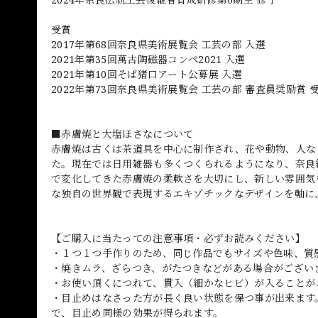
受賞
2017年第68回奈良県美術展覧会 工芸の部 入選
2021年第35回萬古陶磁器コンペ2021 入選
2021年第10回そば猪口アート公募展 入選
2022年第73回奈良県美術展覧会 工芸の部 審査員奨励賞 
■赤膚焼と大塩ほさなについて
赤膚焼は古くは茶道具を中心に制作され、花や動物、人な
た。現在では日用雑器も多くつくられるようになり、奈良
で変化してきた赤膚焼の柔軟さを大切にし、新しい雰囲気
な独自の世界観で表現するエキゾチックなデザインを軸に
【ご購入に当たっての注意事項・必ずお読みください】
・１つ１つ手作りのため、同じ作品でもサイズや色味、質
・焼きムラ、ざらつき、がたつきなどがある場合がござい
・お使い頂くにつれて、貫入（細かなヒビ）が入ることが
・目止めはなさった方が長く良い状態を保つ事が出来ます
で、目止め同様の効果が得られます。