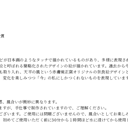
受賞
どが日本画のようなタッチで描かれているものがあり、多様に表現さ
絵と呼ばれる簡略化されたデザインの絵が描かれています。過去から
も取り入れ、天平の風という赤膚焼正窯オリジナルの奈良絵デザイン
、変化を楽しみつつ「今」の私にしかつくれないものを表現していま
感、風合いが微妙に異なります。
ますが、手仕事で制作されていますので、ご理解ください。
ございます。ご使用には問題ございませんので、風合いとしてお楽し
。初めてご使用いただく前に30分から１時間ほど水に浸けてから使用