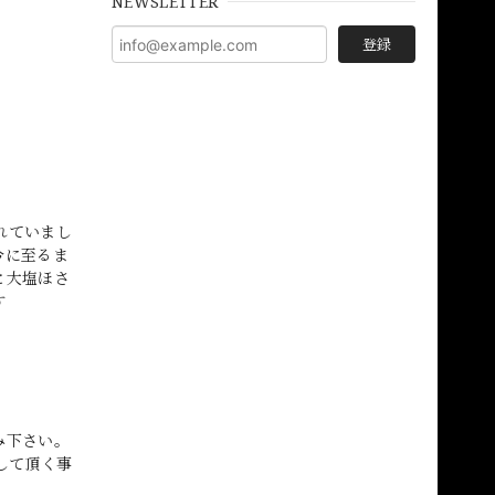
NEWSLETTER
登録
れていまし
今に至るま
と大塩ほさ
す
み下さい。
して頂く事