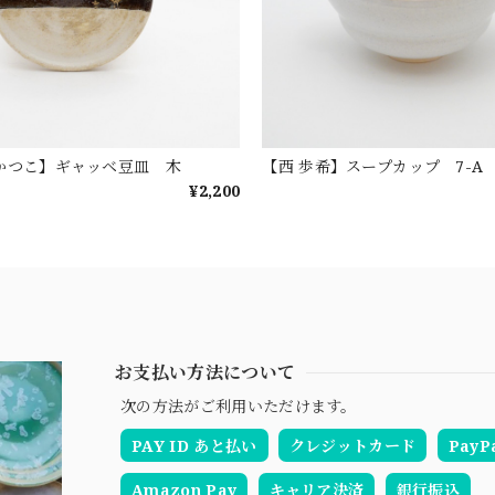
かつこ】ギャッベ豆皿 木
【西 歩希】スープカップ 7-A
¥2,200
お支払い方法について
次の方法がご利用いただけます。
PAY ID あと払い
クレジットカード
PayP
Amazon Pay
キャリア決済
銀行振込