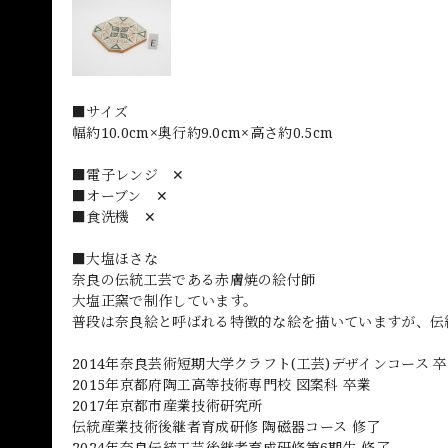
■サイズ
幅約10.0cm×奥行約9.0cm×高さ約0.5cm
■電子レンジ ✕
■オーブン ✕
■食洗機 ✕
■大塩ほさな
奈良の伝統工芸である赤膚焼の絵付師
大塩正窯で制作しています。
普段は奈良絵と呼ばれる特徴的な絵を描いていますが、伝
2014年奈良芸術短期大学クラフト(工芸)デザインコース 
2015年京都府陶工高等技術専門校 図案科 卒業
2017年京都市産業技術研究所
伝統産業技術後継者育成研修 陶磁器コース 修了
2024年奈良伝統工芸後継者育成研修第6期生 修了