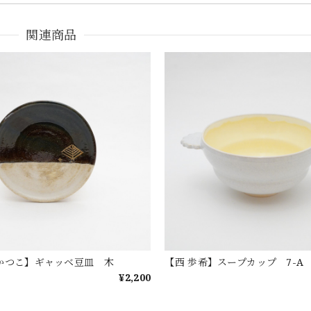
関連商品
かつこ】ギャッベ豆皿 木
【西 歩希】スープカップ 7-A
¥2,200