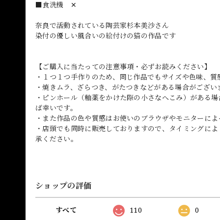
■食洗機 ✕
奈良で活動されている陶芸家杉本美沙さん
染付の優しい風合いの絵付けの猫の作品です
【ご購入に当たっての注意事項・必ずお読みください】
・１つ１つ手作りのため、同じ作品でもサイズや色味、質
・焼きムラ、ざらつき、がたつきなどがある場合がござい
・ピンホール（釉薬をかけた際の小さなへこみ）がある場
ば幸いです。
・また作品の色や質感はお使いのブラウザやモニターによ
・店頭でも同時に販売しておりますので、タイミングによ
承ください。
ショップの評価
すべて
110
0