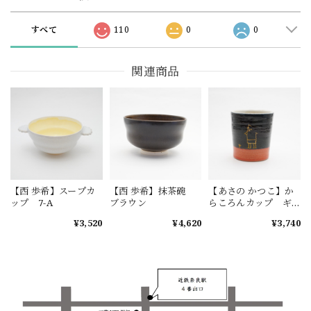
すべて
110
0
0
関連商品
【西 歩希】スープカ
【西 歩希】抹茶碗
【あさの かつこ】か
ップ 7-A
ブラウン
らころんカップ ギ
ャッベ 1-B
¥3,520
¥4,620
¥3,740