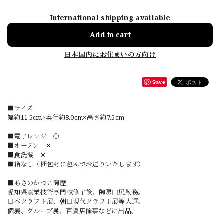
International shipping available
Add to cart
日本国内にお住まいの方向け
Save
■サイズ
幅約11.5cm×奥行約8.0cm×高さ約7.5cm
■電子レンジ 〇
■オーブン ✕
■食洗機 ✕
■箱なし（梱包材に包んでお送りいたします）
■あさのかつこ陶歴
愛知県窯業技術専門校修了後、陶房田尻勤務。
日本クラフト展、朝日現代クラフト展等入選。
個展、グループ展、百貨店催事などに出品。