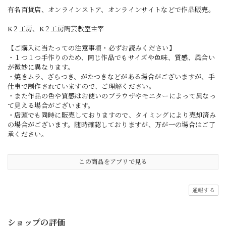
有名百貨店、オンラインストア、オンラインサイトなどで作品販売。
K２工房、K２工房陶芸教室主宰
【ご購入に当たっての注意事項・必ずお読みください】
・１つ１つ手作りのため、同じ作品でもサイズや色味、質感、風合い
が微妙に異なります。
・焼きムラ、ざらつき、がたつきなどがある場合がございますが、手
仕事で制作されていますので、ご理解ください。
・また作品の色や質感はお使いのブラウザやモニターによって異なっ
て見える場合がございます。
・店頭でも同時に販売しておりますので、タイミングにより売却済み
の場合がございます。随時確認しておりますが、万が一の場合はご了
承ください。
この商品をアプリで見る
通報する
ショップの評価