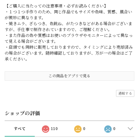
【ご購入に当たっての注意事項・必ずお読みください】
・１つ１つ手作りのため、同じ作品でもサイズや色味、質感、風合い
が微妙に異なります。
・焼きムラ、ざらつき、色跳ね、がたつきなどがある場合がございま
すが、手仕事で制作されていますので、ご理解ください。
・また作品の色や質感はお使いのブラウザやモニターによって異なっ
て見える場合がございます。
・店頭でも同時に販売しておりますので、タイミングにより売却済み
の場合がございます。随時確認しておりますが、万が一の場合はご了
承ください。
この商品をアプリで見る
通報する
ショップの評価
すべて
110
0
0