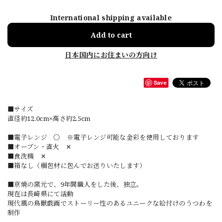
International shipping available
Add to cart
日本国内にお住まいの方向け
Save
■サイズ
直径約12.0cm×高さ約2.5cm
■電子レンジ 〇 ※電子レンジ可能な金彩を使用しております
■オーブン・直火 ✕
■食洗機 ✕
■箱なし（梱包材に包んでお送りいたします）
■京焼の窯元で、9年間職人をした後、独立。
現在は長崎県にて活動
現代風の鳥獣戯画でストーリー性のあるユニークな絵付けのうつわを
制作