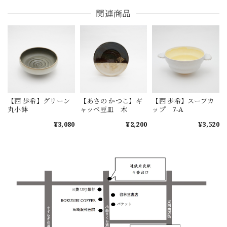
関連商品
【西 歩希】グリーン
【あさの かつこ】ギ
【西 歩希】スープカ
丸小鉢
ャッベ豆皿 木
ップ 7-A
¥3,080
¥2,200
¥3,520