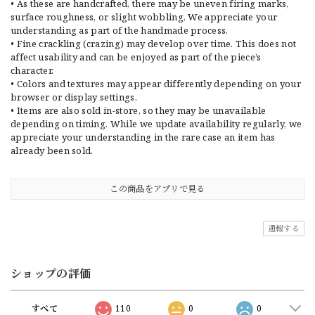
• As these are handcrafted, there may be uneven firing marks,
surface roughness, or slight wobbling. We appreciate your
understanding as part of the handmade process.
• Fine crackling (crazing) may develop over time. This does not
affect usability and can be enjoyed as part of the piece’s
character.
• Colors and textures may appear differently depending on your
browser or display settings.
• Items are also sold in-store, so they may be unavailable
depending on timing. While we update availability regularly, we
appreciate your understanding in the rare case an item has
already been sold.
この商品をアプリで見る
通報する
ショップの評価
すべて
110
0
0