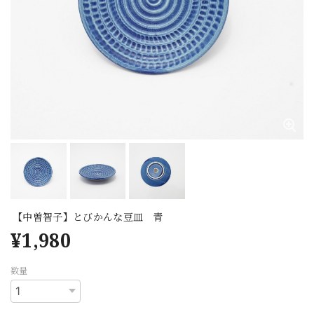
【中曽智子】とびかんな豆皿 青
¥1,980
数量