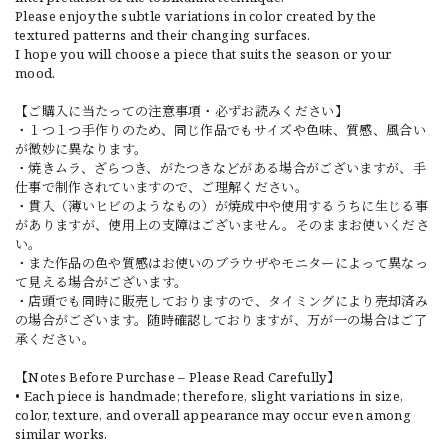
Please enjoy the subtle variations in color created by the
textured patterns and their changing surfaces.
I hope you will choose a piece that suits the season or your
mood.
【ご購入に当たっての注意事項・必ずお読みください】
・１つ１つ手作りのため、同じ作品でもサイズや色味、質感、風合い
が微妙に異なります。
・焼きムラ、ざらつき、がたつきなどがある場合がございますが、手
仕事で制作されていますので、ご理解ください。
・貫入（薄いヒビのようなもの）が焼成中や使用するうちに生じる事
がありますが、使用上の支障はございません。そのままお使いくださ
い。
・また作品の色や質感はお使いのブラウザやモニターによって異なっ
て見える場合がございます。
・店頭でも同時に販売しておりますので、タイミングにより売却済み
の場合がございます。随時確認しておりますが、万が一の場合はご了
承ください。
【Notes Before Purchase – Please Read Carefully】
• Each piece is handmade; therefore, slight variations in size,
color, texture, and overall appearance may occur even among
similar works.