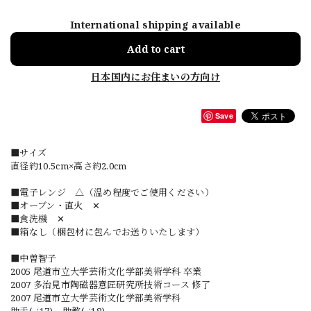
International shipping available
Add to cart
日本国内にお住まいの方向け
Save
■サイズ
直径約10.5cm×高さ約2.0cm
■電子レンジ △（温め程度でご使用ください）
■オーブン・直火 ✕
■食洗機 ✕
■箱なし（梱包材に包んでお送りいたします）
■中曽智子
2005 尾道市立大学芸術文化学部美術学科 卒業
2007 多治見市陶磁器意匠研究所技術コース 修了
2007 尾道市立大学芸術文化学部美術学科