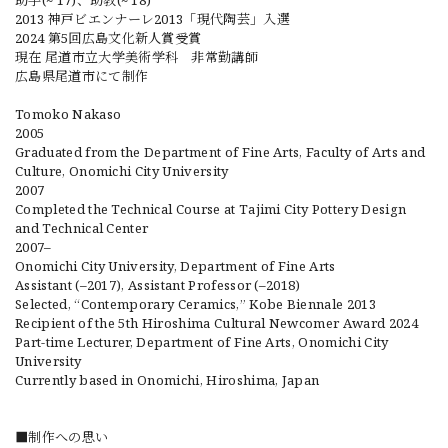
助手(~‘17)、助教(~‘18)
2013 神戸ビエンナーレ2013「現代陶芸」入選
2024 第5回広島文化新人賞受賞
現在 尾道市立大学美術学科 非常勤講師
広島県尾道市にて制作
Tomoko Nakaso
2005
Graduated from the Department of Fine Arts, Faculty of Arts and
Culture, Onomichi City University
2007
Completed the Technical Course at Tajimi City Pottery Design
and Technical Center
2007–
Onomichi City University, Department of Fine Arts
Assistant (–2017), Assistant Professor (–2018)
Selected, “Contemporary Ceramics,” Kobe Biennale 2013
Recipient of the 5th Hiroshima Cultural Newcomer Award 2024
Part-time Lecturer, Department of Fine Arts, Onomichi City
University
Currently based in Onomichi, Hiroshima, Japan
■制作への思い