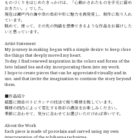
ものづくりをはじめたきっかけは、「心動かされたものを手元に留め
おきたい。」でした。
現在は瀬戸内の海や空の色彩や形に魅力を再発見し、制作に取り入れ
ています。
眺めて、使って、その先の物語を想像できるような作品をお届けした
いと思っています。
Artist Statement
My journey in making began with a simple desire: to keep close
the things that deeply moved my heart.
Today, I find renewed inspiration in the colors and forms of the
Seto Inland Sea and sky, incorporating them into my work.
I hope to create pieces that can be appreciated visually and in
use, and that invite the imagination to continue the story beyond
them.
■作品紹介
磁器に独自のトビカンナの技法で削り模様を施しています。
模様の凹凸によって変化する色彩の濃淡をお楽しみください。
季節に合わせて、気分に合わせてお選びいただければ幸いです。
About the Work
Each piece is made of porcelain and carved using my own
interpretation of the tobikanna technique.