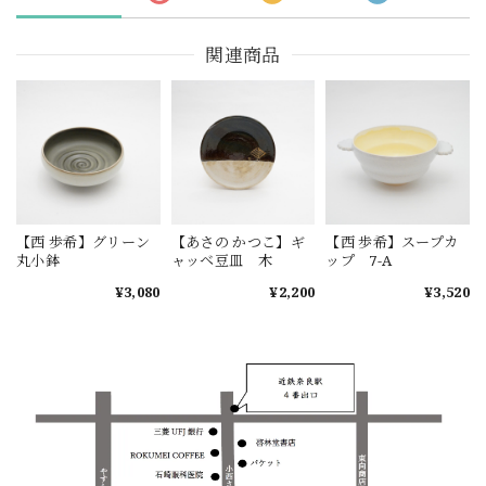
関連商品
【西 歩希】グリーン
【あさの かつこ】ギ
【西 歩希】スープカ
丸小鉢
ャッベ豆皿 木
ップ 7-A
¥3,080
¥2,200
¥3,520