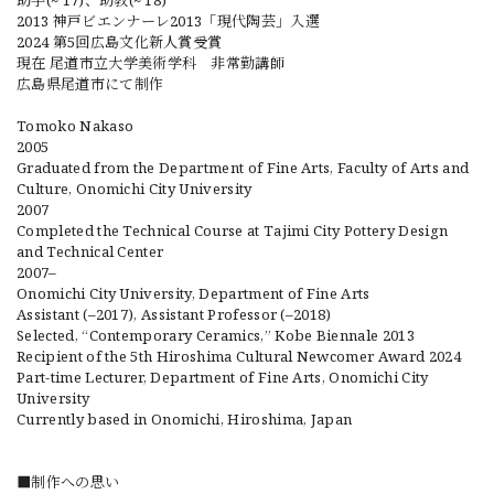
助手(~‘17)、助教(~‘18)
2013 神戸ビエンナーレ2013「現代陶芸」入選
2024 第5回広島文化新人賞受賞
現在 尾道市立大学美術学科 非常勤講師
広島県尾道市にて制作
Tomoko Nakaso
2005
Graduated from the Department of Fine Arts, Faculty of Arts and
Culture, Onomichi City University
2007
Completed the Technical Course at Tajimi City Pottery Design
and Technical Center
2007–
Onomichi City University, Department of Fine Arts
Assistant (–2017), Assistant Professor (–2018)
Selected, “Contemporary Ceramics,” Kobe Biennale 2013
Recipient of the 5th Hiroshima Cultural Newcomer Award 2024
Part-time Lecturer, Department of Fine Arts, Onomichi City
University
Currently based in Onomichi, Hiroshima, Japan
■制作への思い