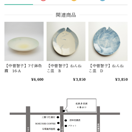
関連商品
【中曽智子】7寸鉢色
【中曽智子】ねんね
【中曽智子】ねんね
霞 16-A
こ皿 B
こ皿 D
¥6,600
¥3,850
¥3,850