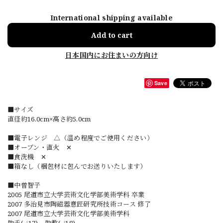
International shipping available
Add to cart
日本国内にお住まいの方向け
Save
■サイズ
直径約16.0cm×高さ約5.0cm
■電子レンジ △（温め程度でご使用ください）
■オーブン・直火 ✕
■食洗機 ✕
■箱なし（梱包材に包んでお送りいたします）
■中曽智子
2005 尾道市立大学芸術文化学部美術学科 卒業
2007 多治見市陶磁器意匠研究所技術コース 修了
2007 尾道市立大学芸術文化学部美術学科