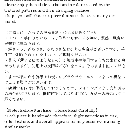
Please enjoy the subtle variations in color created by the
textured patterns and their changing surfaces.
I hope you will choose a piece that suits the season or your
mood.
【ご購入に当たっての注意事項・必ずお読みください】
・１つ１つ手作りのため、同じ作品でもサイズや色味、質感、風合い
が微妙に異なります。
・焼きムラ、ざらつき、がたつきなどがある場合がございますが、手
仕事で制作されていますので、ご理解ください。
・貫入（薄いヒビのようなもの）が焼成中や使用するうちに生じる事
がありますが、使用上の支障はございません。そのままお使いくださ
い。
・また作品の色や質感はお使いのブラウザやモニターによって異なっ
て見える場合がございます。
・店頭でも同時に販売しておりますので、タイミングにより売却済み
の場合がございます。随時確認しておりますが、万が一の場合はご了
承ください。
【Notes Before Purchase – Please Read Carefully】
• Each piece is handmade; therefore, slight variations in size,
color, texture, and overall appearance may occur even among
similar works.