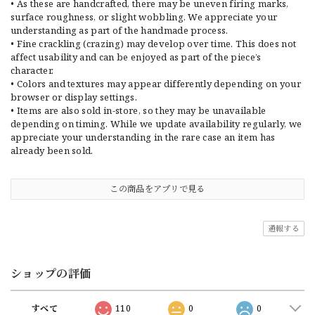
• As these are handcrafted, there may be uneven firing marks,
surface roughness, or slight wobbling. We appreciate your
understanding as part of the handmade process.
• Fine crackling (crazing) may develop over time. This does not
affect usability and can be enjoyed as part of the piece’s
character.
• Colors and textures may appear differently depending on your
browser or display settings.
• Items are also sold in-store, so they may be unavailable
depending on timing. While we update availability regularly, we
appreciate your understanding in the rare case an item has
already been sold.
この商品をアプリで見る
通報する
ショップの評価
すべて
110
0
0