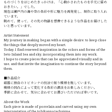
ものづくりをはじめたきっかけは、「心動かされたものを手元に留め
おきたい。」でした。
現在は瀬戸内の海や空の色彩や形に魅力を再発見し、制作に取り入れ
ています。
眺めて、使って、その先の物語を想像できるような作品をお届けした
いと思っています。
Artist Statement
My journey in making began with a simple desire: to keep close
the things that deeply moved my heart.
Today, I find renewed inspiration in the colors and forms of the
Seto Inland Sea and sky, incorporating them into my work.
I hope to create pieces that can be appreciated visually and in
use, and that invite the imagination to continue the story beyond
them.
■作品紹介
磁器に独自のトビカンナの技法で削り模様を施しています。
模様の凹凸によって変化する色彩の濃淡をお楽しみください。
季節に合わせて、気分に合わせてお選びいただければ幸いです。
About the Work
Each piece is made of porcelain and carved using my own
interpretation of the tobikanna technique.