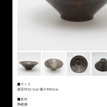
■サイズ
直径約16.5㎝×高さ約6.0㎝
■素材
陶磁器