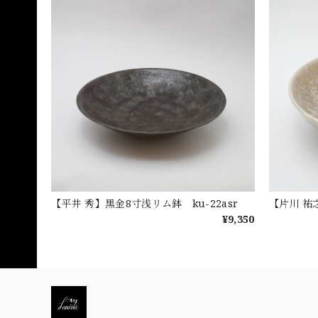
【平井 秀】黒金8寸浅リム鉢 ku-22asr
【片川 祐
¥9,350