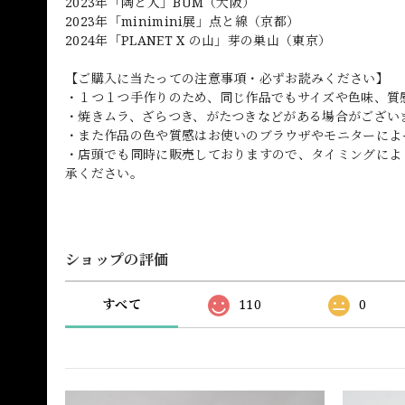
2023年「陶と人」BUM（大阪）
2023年「minimini展」点と線（京都）
2024年「PLANET X の山」芽の巣山（東京）
【ご購入に当たっての注意事項・必ずお読みください】
・１つ１つ手作りのため、同じ作品でもサイズや色味、質
・焼きムラ、ざらつき、がたつきなどがある場合がござい
・また作品の色や質感はお使いのブラウザやモニターによ
・店頭でも同時に販売しておりますので、タイミングによ
承ください。
ショップの評価
すべて
110
0