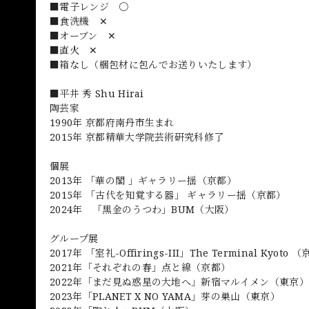
■電子レンジ 〇
■食洗機 ✕
■オーブン ✕
■直火 ✕
■箱なし（梱包材に包んでお送りいたします）
■平井 秀 Shu Hirai
陶芸家
1990年 京都府南丹市生まれ
2015年 京都精華大学院芸術研究科修了
個展
2013年 「華の閣 」ギャラリー揺（京都）
2015年 「古代を知覚する器」 ギャラリー揺（京都）
2024年 「黒金のうつわ」BUM（大阪）
グループ展
2017年 「室礼-Offirings-III」The Terminal Kyoto 
2021年「それぞれの春」点と線（京都）
2022年「まだ見ぬ惑星の大地へ」新宿マルイメン（東京）
2023年「PLANET X NO YAMA」芽の巣山（東京）