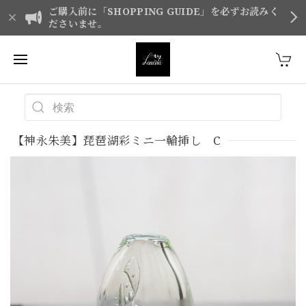
ご購入前に「SHOPPING GUIDE」を必ずお読みく
ださいませ。
【神永朱美】琵琶湖彩ミニ一輪挿し C