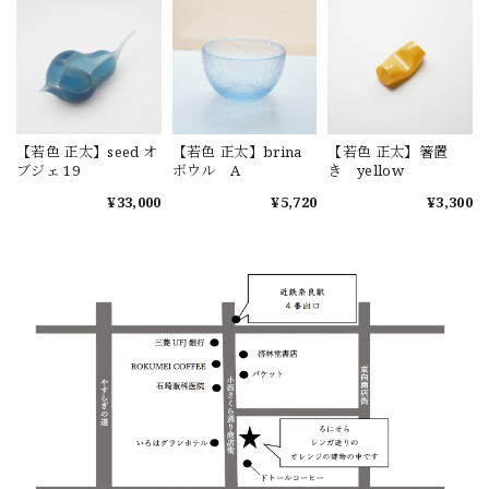
【若色 正太】seed オ
【若色 正太】brina
【若色 正太】箸置
ブジェ 19
ボウル A
き yellow
¥33,000
¥5,720
¥3,300