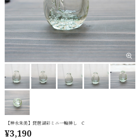
【神永朱美】琵琶湖彩ミニ一輪挿し C
¥3,190