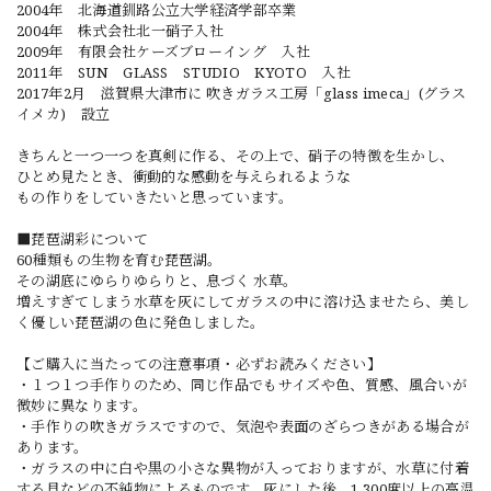
2004年 北海道釧路公立大学経済学部卒業
2004年 株式会社北一硝子入社
2009年 有限会社ケーズブローイング 入社
2011年 SUN GLASS STUDIO KYOTO 入社
2017年2月 滋賀県大津市に 吹きガラス工房「glass imeca」(グラス
イメカ) 設立
きちんと一つ一つを真剣に作る、その上で、硝子の特徴を生かし、
ひとめ見たとき、衝動的な感動を与えられるような
もの作りをしていきたいと思っています。
■琵琶湖彩について
60種類もの生物を育む琵琶湖。
その湖底にゆらりゆらりと、息づく 水草。
増えすぎてしまう水草を灰にしてガラスの中に溶け込ませたら、美し
く優しい琵琶湖の色に発色しました。
【ご購入に当たっての注意事項・必ずお読みください】
・１つ１つ手作りのため、同じ作品でもサイズや色、質感、風合いが
微妙に異なります。
・手作りの吹きガラスですので、気泡や表面のざらつきがある場合が
あります。
・ガラスの中に白や黒の小さな異物が入っておりますが、水草に付着
する貝などの不純物によるものです。灰にした後、1,300度以上の高温