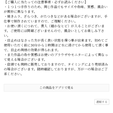
【ご購入に当たっての注意事項・必ずお読みください】
・１つ１つ手作りのため、同じ作品でもサイズや色味、質感、風合い
が微妙に異なります。
・焼きムラ、ざらつき、がたつきなどがある場合がございますが、手
仕事で制作されていますので、ご理解ください。
・お使い頂くにつれて、貫入（細かなヒビ）が入ることがございま
す。ご使用には問題ございませんので、風合いとしてお楽しみ下さ
い。
・目止めはなさった方が長く良い状態を保つ事が出来ます。初めてご
使用いただく前に30分から１時間ほど水に浸けてから使用して頂く事
で、目止め同様の効果が得られます。
・また作品の色や質感はお使いのブラウザやモニターによって異なっ
て見える場合がございます。
・店頭でも同時に販売しておりますので、タイミングにより売却済み
の場合がございます。随時確認しておりますが、万が一の場合はご了
承ください。
この商品をアプリで見る
通報する