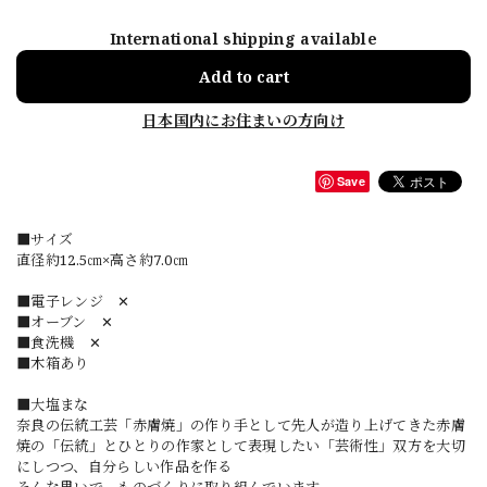
International shipping available
Add to cart
日本国内にお住まいの方向け
Save
■サイズ
直径約12.5㎝×高さ約7.0㎝
■電子レンジ ✕
■オーブン ✕
■食洗機 ✕
■木箱あり
■大塩まな
奈良の伝統工芸「赤膚焼」の作り手として先人が造り上げてきた赤膚
焼の「伝統」とひとりの作家として表現したい「芸術性」双方を大切
にしつつ、自分らしい作品を作る