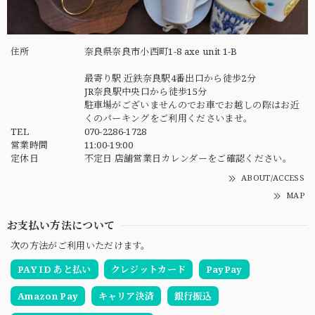
住所
奈良県奈良市小西町1-8 axe unit 1-B
最寄り駅 近鉄奈良駅4番出口から徒歩2分
JR奈良駅中央口から徒歩15分
駐車場がございませんのでお車でお越しの際はお近
くのパーキングをご利用くださいませ。
TEL
070-2286-1728
営業時間
11:00-19:00
定休日
不定日 店舗営業日カレンダーをご確認ください。
ABOUT/ACCESS
MAP
お支払い方法について
次の方法がご利用いただけます。
PAY ID あと払い
クレジットカード
PayPay
Amazon Pay
キャリア決済
銀行振込