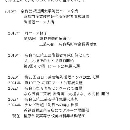
そんな思いで、ものづくりに取り組んでいます
2016年 奈良芸術短期大学陶芸コース卒業
京都市産業技術研究所後継者育成研修
陶磁器コース入構
2017年 同コース修了
第68回 奈良県美術展覧会
工芸の部 奈良県町村会長賞受賞
2019年 奈良市伝統工芸後継者育成研修として
父、大塩正のもとで修行開始
第8回そば猪口アート公募展入選
2020年 第35回四日市萬古焼陶磁器コンペ2021入選
2021年 第10回そば猪口アート公募展入選
2022年 奈良市ならまちセンターにて個展、
なら伝統工芸展~赤膚焼「大塩まな」の挑戦~開催
2023年 奈良伝統工芸若手作家展に参加
2024年 テレビ番組「明日への扉」出演
近鉄百貨店奈良店にてグループ展開催
現在 橿原学院高等学校美術科非常勤講師