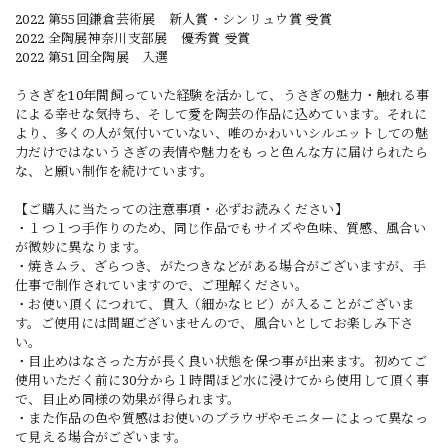
2022 第55回鎌倉芸術展 新人賞・シンリュウ賞 受賞
2022 全陶展神奈川支部展 優秀賞 受賞
2022 第51回全陶展 入選
うさぎを10年間飼っていた経験を活かして、うさぎの魅力・触れる事
による幸せな気持ち、そして愛を陶芸の作品に込めています。それに
より、多くの人が気付いていない、唯のかわいいシルエットしての魅
力だけではないうさぎの表情や魅力をもっと色んな方に届けられたら
な、と願い制作を続けています。
【ご購入に当たっての注意事項・必ずお読みください】
・１つ１つ手作りのため、同じ作品でもサイズや色味、質感、風合い
が微妙に異なります。
・焼きムラ、ざらつき、がたつきなどがある場合がございますが、手
仕事で制作されていますので、ご理解ください。
・お使い頂くにつれて、貫入（細かなヒビ）が入ることがございま
す。ご使用には問題ございませんので、風合いとしてお楽しみ下さ
い。
・目止めはなさった方が長く良い状態を保つ事が出来ます。初めてご
使用いただく前に30分から１時間ほど水に浸けてから使用して頂く事
で、目止め同様の効果が得られます。
・また作品の色や質感はお使いのブラウザやモニターによって異なっ
て見える場合がございます。