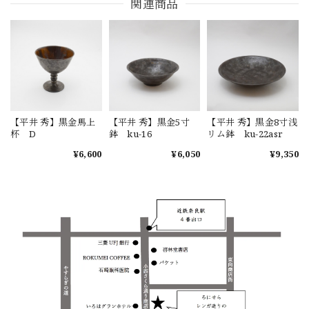
関連商品
【平井 秀】黒金馬上
【平井 秀】黒金5寸
【平井 秀】黒金8寸浅
杯 D
鉢 ku-16
リム鉢 ku-22asr
¥6,600
¥6,050
¥9,350