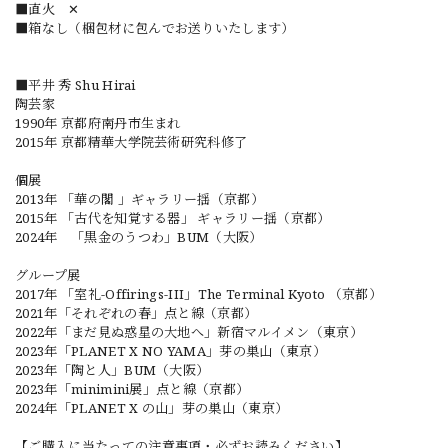
■直火 ✕
■箱なし（梱包材に包んでお送りいたします）
■平井 秀 Shu Hirai
陶芸家
1990年 京都府南丹市生まれ
2015年 京都精華大学院芸術研究科修了
個展
2013年 「華の閣 」ギャラリー揺（京都）
2015年 「古代を知覚する器」 ギャラリー揺（京都）
2024年 「黒金のうつわ」BUM（大阪）
グループ展
2017年 「室礼-Offirings-III」The Terminal Kyoto （京都）
2021年「それぞれの春」点と線（京都）
2022年「まだ見ぬ惑星の大地へ」新宿マルイメン（東京）
2023年「PLANET X NO YAMA」芽の巣山（東京）
2023年「陶と人」BUM（大阪）
2023年「minimini展」点と線（京都）
2024年「PLANET X の山」芽の巣山（東京）
【ご購入に当たっての注意事項・必ずお読みください】