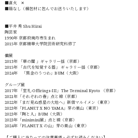
■直火 ✕
■箱なし（梱包材に包んでお送りいたします）
■平井 秀 Shu Hirai
陶芸家
1990年 京都府南丹市生まれ
2015年 京都精華大学院芸術研究科修了
個展
2013年 「華の閣 」ギャラリー揺（京都）
2015年 「古代を知覚する器」 ギャラリー揺（京都）
2024年 「黒金のうつわ」BUM（大阪）
グループ展
2017年 「室礼-Offirings-III」The Terminal Kyoto （京都）
2021年「それぞれの春」点と線（京都）
2022年「まだ見ぬ惑星の大地へ」新宿マルイメン（東京）
2023年「PLANET X NO YAMA」芽の巣山（東京）
2023年「陶と人」BUM（大阪）
2023年「minimini展」点と線（京都）
2024年「PLANET X の山」芽の巣山（東京）
【ご購入に当たっての注意事項・必ずお読みください】