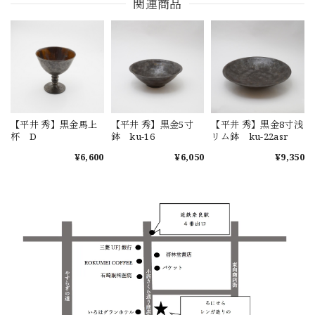
関連商品
【平井 秀】黒金馬上
【平井 秀】黒金5寸
【平井 秀】黒金8寸浅
杯 D
鉢 ku-16
リム鉢 ku-22asr
¥6,600
¥6,050
¥9,350