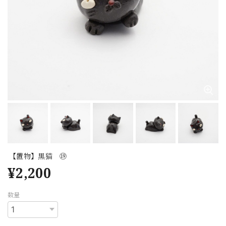
【置物】黒猫 ⑲
¥2,200
数量