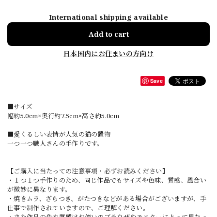
International shipping available
Add to cart
日本国内にお住まいの方向け
Save
■サイズ
幅約5.0cm×奥行約7.5cm×高さ約5.0cm
■愛くるしい表情が人気の猫の置物
一つ一つ職人さんの手作りです。
【ご購入に当たっての注意事項・必ずお読みください】
・１つ１つ手作りのため、同じ作品でもサイズや色味、質感、風合い
が微妙に異なります。
・焼きムラ、ざらつき、がたつきなどがある場合がございますが、手
仕事で制作されていますので、ご理解ください。