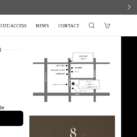
。
OUT/ACCESS
NEWS
CONTACT
8
ble