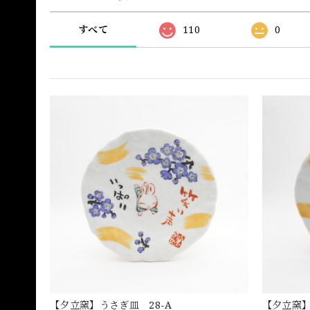
すべて
110
0
【夕立窯】うさぎ皿 28-A
【夕立窯】