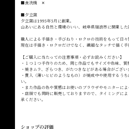
■食洗機 ✕
■夕立窯
夕立窯は1995年5月に創業。
山あいにある自然と環境のいい、岐阜県瑞浪市に開業した
職人による手描き・手びねり・ロクロの技術をもって日々
現在は手描き・ロクロだけでなく、繊細なタッチで描く手
【ご購入に当たっての注意事項・必ずお読みください】
・１つ１つ手作りのため、同じ作品でもサイズや色味、質
・焼きムラ、ざらつき、がたつきなどがある場合がござい
・貫入（薄いヒビのようなもの）が焼成中や使用するうち
い。
・また作品の色や質感はお使いのブラウザやモニターによ
・店頭でも同時に販売しておりますので、タイミングによ
承ください。
ショップの評価