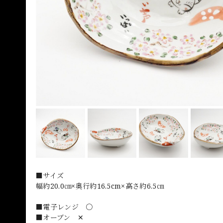
■サイズ
幅約20.0㎝×奥行約16.5cm×高さ約6.5㎝
■電子レンジ 〇
■オーブン ✕