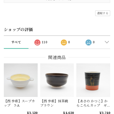
通報する
ショップの評価
すべて
110
0
0
関連商品
【西 歩希】スープカ
【西 歩希】抹茶碗
【あさの かつこ】か
ップ 7-A
ブラウン
らころんカップ ギ
ャッベ 1-B
¥3,520
¥4,620
¥3,740