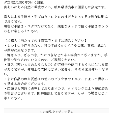
夕立窯は1995年5月に創業。
山あいにある自然と環境のいい、岐阜県瑞浪市に開業した窯元です。
職人による手描き・手びねり・ロクロの技術をもって日々製作に励ん
でおります。
現在は手描き・ロクロだけでなく、繊細なタッチで描く手描きのうつ
わをお楽しみください。
【ご購入に当たっての注意事項・必ずお読みください】
・１つ１つ手作りのため、同じ作品でもサイズや色味、質感、風合い
が微妙に異なります。
・焼きムラ、ざらつき、がたつきなどがある場合がございますが、手
仕事で制作されていますので、ご理解ください。
・貫入（薄いヒビのようなもの）が焼成中や使用するうちに生じる事
がありますが、使用上の支障はございません。そのままお使いくださ
い。
・また作品の色や質感はお使いのブラウザやモニターによって異なっ
て見える場合がございます。
・店頭でも同時に販売しておりますので、タイミングにより売却済み
の場合がございます。随時確認しておりますが、万が一の場合はご了
承ください。
この商品をアプリで見る