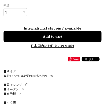
数量
International shipping available
Add to cart
日本国内にお住まいの方向け
Save
■サイズ
幅約12.5㎝×奥行約9.0×高さ約9.0㎝
■電子レンジ 〇
■オーブン ✕
■食洗機 ✕
■夕立窯