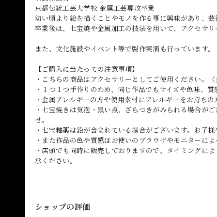
京都伝統工芸大学校 金属工芸専攻卒業
幼い頃より絵を描くことやモノを作る事に興味があり、芸
卒業後は、七宝焼や金属加工の技法を用いて、アクセサリ
また、文化施設やイベント等で製作実演も行っています。
【ご購入に当たっての注意事項】
・こちらの商品はアクセサリーとしてご使用ください。（
・１つ１つ手作りのため、同じ作品でもサイズや色味、質
・金属アレルギーの方や使用素材にアレルギーをお持ちの
・七宝焼きは気泡・黒い点、ざらつきがみられる場合がご
せ。
・七宝釉薬は鉛が含まれている場合がございます。お子様
・また作品の色や質感はお使いのブラウザやモニターによ
・店頭でも同時に販売しておりますので、タイミングによ
承ください。
ショップの評価