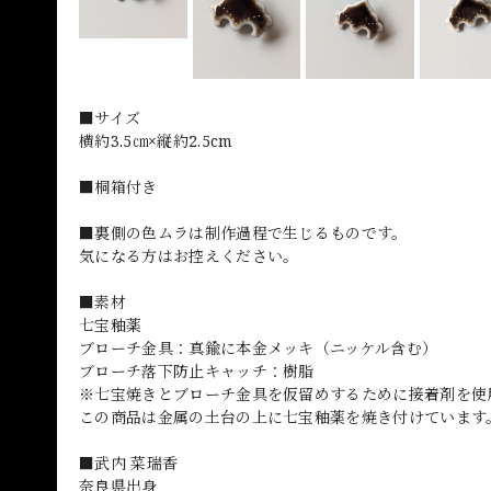
■サイズ
横約3.5㎝×縦約2.5cm
■桐箱付き
■裏側の色ムラは制作過程で生じるものです。
気になる方はお控えください。
■素材
七宝釉薬
ブローチ金具：真鍮に本金メッキ（ニッケル含む）
ブローチ落下防止キャッチ：樹脂
※七宝焼きとブローチ金具を仮留めするために接着剤を使
この商品は金属の土台の上に七宝釉薬を焼き付けています
■武内 菜瑞香
奈良県出身