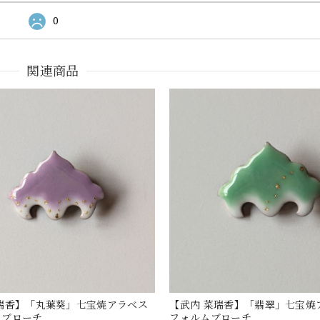
0
関連商品
瑞香】「丸葉葵」七宝焼アラベス
【武内 菜瑞香】「翡翠」七宝焼
ムブローチ
フォルムブローチ