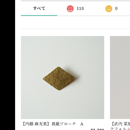
すべて
110
0
【内藤 麻友美】真鍮ブローチ A
【武内 菜
クフォル