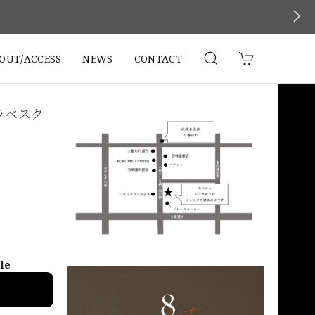
。
OUT/ACCESS
NEWS
CONTACT
ラベスク
ble