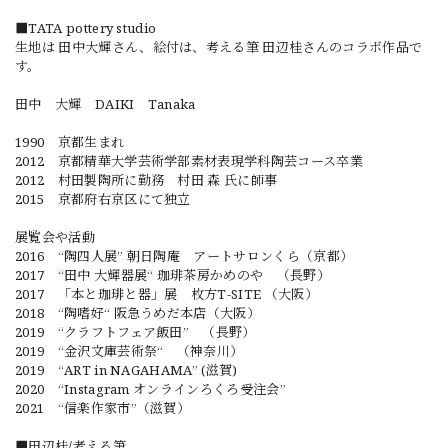
■TATA pottery studio
生地は 田中大輝さん、絵付は、考える筆 田辺桂さんのコラボ作品で
す。
田中 大輝 DAIKI Tanaka
1990 京都生まれ
2012 京都精華大学芸術学部素材表現学科陶芸コース卒業
2012 村田製陶所に勤務 村田 森 氏に師事
2015 京都府右京区にて独立
展覧会や活動
2016 “陶四人展” 朝日陶庵 アートサロンくら（京都）
2017 “田中 大輝器展“ 珈琲茶房かめのや （長野）
2017 「本と珈琲と器」展 枚方T-SITE （大阪）
2018 “陶嗜好“ 阪急うめだ本店（大阪）
2019 “クラフトフェア飯田” （長野）
2019 “金沢文庫芸術祭“ （神奈川）
2019 “ART in NAGAHAMA” (滋賀)
2020 “Instagram オンラインろくろ受注会”
2021 “信楽作家市”（滋賀）
■田辺桂/考える筆