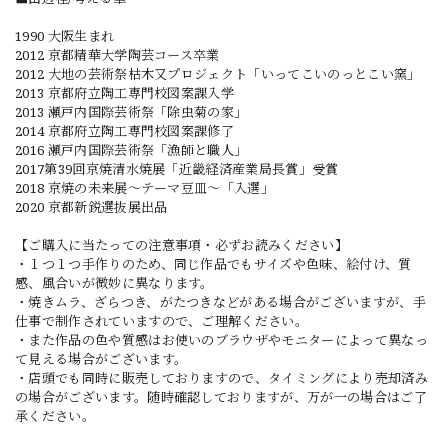
1990 大阪生まれ
2012 京都精華大学陶芸コース卒業
2012 大地の芸術祭枯木又プロジェクト「いってこいのっとこい窯」
2013 京都府立陶工専門校図案課入学
2013 瀬戸内国際芸術祭「除虫菊の家」
2014 京都府立陶工専門校図案課修了
2016 瀬戸内国際芸術祭「漁師と職人」
2017第39回京焼清水焼展「近畿経済産業局長賞」受賞
2018 京焼の未来展〜テーマ豆皿〜「入選」
2020 京都新鋭選抜展出品
【ご購入に当たっての注意事項・必ずお読みください】
・１つ１つ手作りのため、同じ作品でもサイズや色味、絵付け、質
感、風合いが微妙に異なります。
・焼きムラ、ざらつき、がたつきなどがある場合がございますが、手
仕事で制作されていますので、ご理解ください。
・また作品の色や質感はお使いのブラウザやモニターによって異なっ
て見える場合がございます。
・店頭でも同時に販売しておりますので、タイミングにより売却済み
の場合がございます。随時確認しておりますが、万が一の場合はご了
承ください。