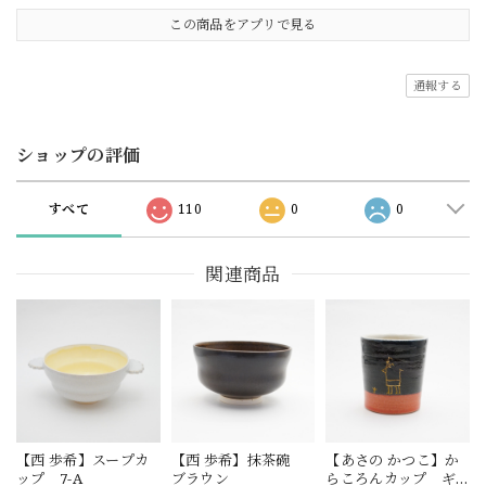
この商品をアプリで見る
通報する
ショップの評価
すべて
110
0
0
関連商品
【西 歩希】スープカ
【西 歩希】抹茶碗
【あさの かつこ】か
ップ 7-A
ブラウン
らころんカップ ギ