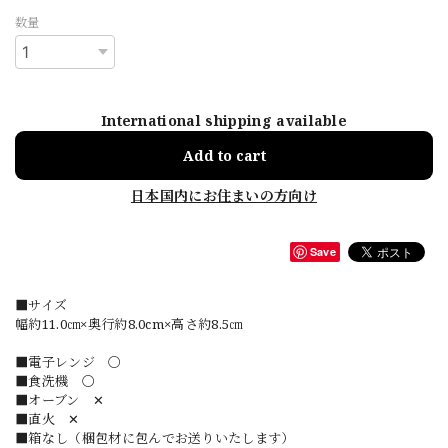
数量
International shipping available
Add to cart
日本国内にお住まいの方向け
Save
■サイズ
幅約11.0㎝×奥行約8.0cm×高さ約8.5㎝
■電子レンジ 〇
■食洗機 〇
■オーブン ✕
■直火 ✕
■箱なし（梱包材に包んでお送りいたします）