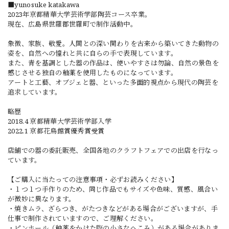
■yunosuke katakawa
2023年京都精華大学芸術学部陶芸コース卒業。
現在、広島県世羅郡世羅町で制作活動中。
象徴、家族、敬愛。人間との深い関わりを古来から築いてきた動物の
姿を、自然への憧れと共に自らの手で表現しています。
また、青を基調とした器の作品は、使いやすさは勿論、自然の景色を
感じさせる独自の釉薬を使用したものになっています。
アートと工藝、オブジェと器、といった多面的視点から現代の陶芸を
追求しています。
略歴
2018.4 京都精華大学芸術学部入学
2022.1 京都花鳥館賞優秀賞受賞
店舗での器の委託販売、全国各地のクラフトフェアでの出店を行なっ
ています。
【ご購入に当たっての注意事項・必ずお読みください】
・１つ１つ手作りのため、同じ作品でもサイズや色味、質感、風合い
が微妙に異なります。
・焼きムラ、ざらつき、がたつきなどがある場合がございますが、手
仕事で制作されていますので、ご理解ください。
・ピンホール（釉薬をかけた際の小さなへこみ）がある場合がありま