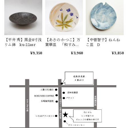
【平井 秀】黒金8寸浅
【あさの かつこ】万
【中曽智子】ねんね
リム鉢 ku-22asr
葉華皿 「和すみ
こ皿 D
れ」
¥9,350
¥3,960
¥3,850