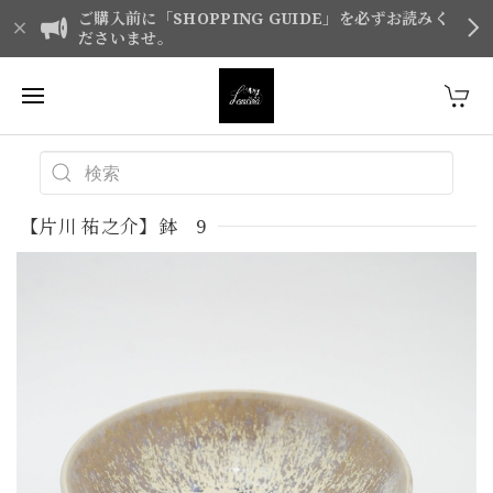
ご購入前に「SHOPPING GUIDE」を必ずお読みく
ださいませ。
【片川 祐之介】鉢 9