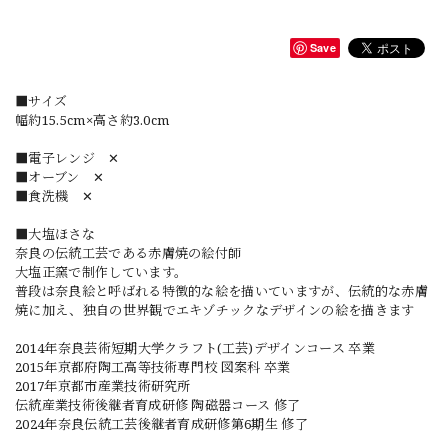
Save
■サイズ
幅約15.5cm×高さ約3.0cm
■電子レンジ ✕
■オーブン ✕
■食洗機 ✕
■大塩ほさな
奈良の伝統工芸である赤膚焼の絵付師
大塩正窯で制作しています。
普段は奈良絵と呼ばれる特徴的な絵を描いていますが、伝統的な赤膚
焼に加え、独自の世界観でエキゾチックなデザインの絵を描きます
2014年奈良芸術短期大学クラフト(工芸)デザインコース 卒業
2015年京都府陶工高等技術専門校 図案科 卒業
2017年京都市産業技術研究所
伝統産業技術後継者育成研修 陶磁器コース 修了
2024年奈良伝統工芸後継者育成研修第6期生 修了