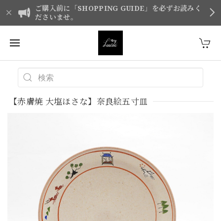
ご購入前に「SHOPPING GUIDE」を必ずお読みく
ださいませ。
【赤膚焼 大塩ほさな】奈良絵五寸皿