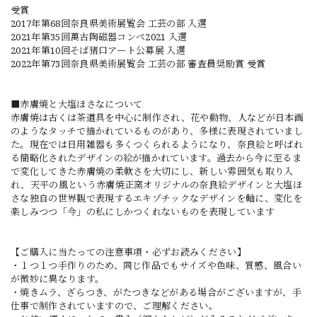
受賞
2017年第68回奈良県美術展覧会 工芸の部 入選
2021年第35回萬古陶磁器コンペ2021 入選
2021年第10回そば猪口アート公募展 入選
2022年第73回奈良県美術展覧会 工芸の部 審査員奨励賞 受賞
■赤膚焼と大塩ほさなについて
赤膚焼は古くは茶道具を中心に制作され、花や動物、人などが日本画
のようなタッチで描かれているものがあり、多様に表現されていまし
た。現在では日用雑器も多くつくられるようになり、奈良絵と呼ばれ
る簡略化されたデザインの絵が描かれています。過去から今に至るま
で変化してきた赤膚焼の柔軟さを大切にし、新しい雰囲気も取り入
れ、天平の風という赤膚焼正窯オリジナルの奈良絵デザインと大塩ほ
さな独自の世界観で表現するエキゾチックなデザインを軸に、変化を
楽しみつつ「今」の私にしかつくれないものを表現しています
【ご購入に当たっての注意事項・必ずお読みください】
・１つ１つ手作りのため、同じ作品でもサイズや色味、質感、風合い
が微妙に異なります。
・焼きムラ、ざらつき、がたつきなどがある場合がございますが、手
仕事で制作されていますので、ご理解ください。