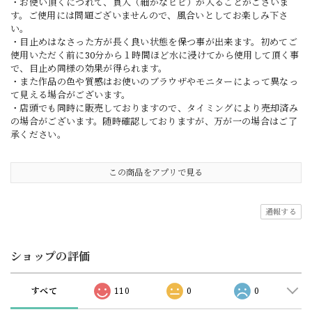
・お使い頂くにつれて、貫入（細かなヒビ）が入ることがございま
す。ご使用には問題ございませんので、風合いとしてお楽しみ下さ
い。
・目止めはなさった方が長く良い状態を保つ事が出来ます。初めてご
使用いただく前に30分から１時間ほど水に浸けてから使用して頂く事
で、目止め同様の効果が得られます。
・また作品の色や質感はお使いのブラウザやモニターによって異なっ
て見える場合がございます。
・店頭でも同時に販売しておりますので、タイミングにより売却済み
の場合がございます。随時確認しておりますが、万が一の場合はご了
承ください。
この商品をアプリで見る
通報する
ショップの評価
すべて
110
0
0