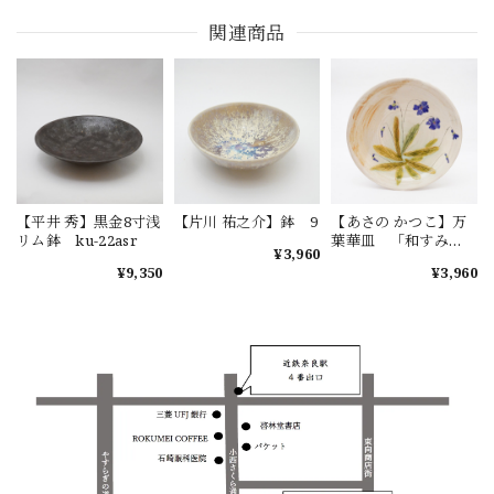
関連商品
【平井 秀】黒金8寸浅
【片川 祐之介】鉢 9
【あさの かつこ】万
リム鉢 ku-22asr
葉華皿 「和すみ
¥3,960
れ」
¥9,350
¥3,960