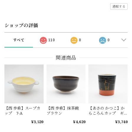
通報する
ショップの評価
すべて
110
0
0
関連商品
【西 歩希】スープカ
【西 歩希】抹茶碗
【あさの かつこ】か
ップ 7-A
ブラウン
らころんカップ ギ
ャッベ 1-B
¥3,520
¥4,620
¥3,740