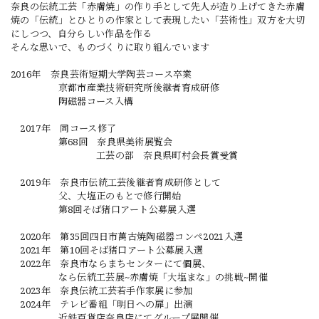
奈良の伝統工芸「赤膚焼」の作り手として先人が造り上げてきた赤膚
焼の「伝統」とひとりの作家として表現したい「芸術性」双方を大切
にしつつ、自分らしい作品を作る
そんな思いで、ものづくりに取り組んでいます
2016年 奈良芸術短期大学陶芸コース卒業
京都市産業技術研究所後継者育成研修
陶磁器コース入構
2017年 同コース修了
第68回 奈良県美術展覧会
工芸の部 奈良県町村会長賞受賞
2019年 奈良市伝統工芸後継者育成研修として
父、大塩正のもとで修行開始
第8回そば猪口アート公募展入選
2020年 第35回四日市萬古焼陶磁器コンペ2021入選
2021年 第10回そば猪口アート公募展入選
2022年 奈良市ならまちセンターにて個展、
なら伝統工芸展~赤膚焼「大塩まな」の挑戦~開催
2023年 奈良伝統工芸若手作家展に参加
2024年 テレビ番組「明日への扉」出演
近鉄百貨店奈良店にてグループ展開催