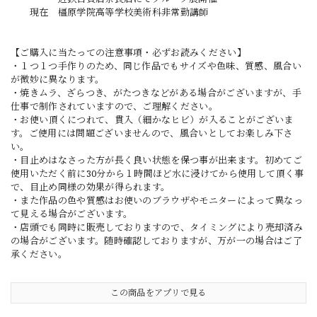
現在 橿原学院高等学校美術科非常勤講師
【ご購入に当たっての注意事項・必ずお読みください】
・１つ１つ手作りのため、同じ作品でもサイズや色味、質感、風合い
が微妙に異なります。
・焼きムラ、ざらつき、がたつきなどがある場合がございますが、手
仕事で制作されていますので、ご理解ください。
・お使い頂くにつれて、貫入（細かなヒビ）が入ることがございま
す。ご使用には問題ございませんので、風合いとしてお楽しみ下さ
い。
・目止めはなさった方が長く良い状態を保つ事が出来ます。初めてご
使用いただく前に30分から１時間ほど水に浸けてから使用して頂く事
で、目止め同様の効果が得られます。
・また作品の色や質感はお使いのブラウザやモニターによって異なっ
て見える場合がございます。
・店頭でも同時に販売しておりますので、タイミングにより売却済み
の場合がございます。随時確認しておりますが、万が一の場合はご了
承ください。
この商品をアプリで見る