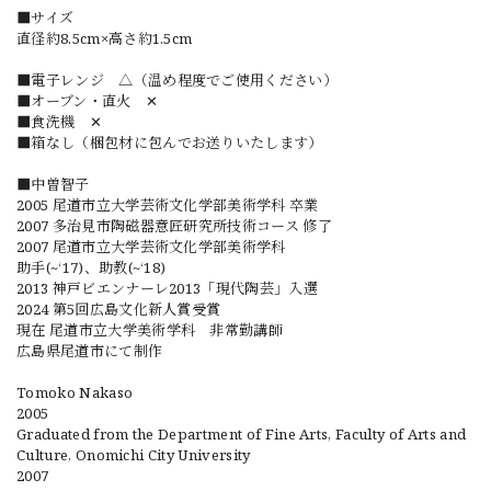
■サイズ
直径約8.5cm×高さ約1.5cm
■電子レンジ △（温め程度でご使用ください）
■オーブン・直火 ✕
■食洗機 ✕
■箱なし（梱包材に包んでお送りいたします）
■中曽智子
2005 尾道市立大学芸術文化学部美術学科 卒業
2007 多治見市陶磁器意匠研究所技術コース 修了
2007 尾道市立大学芸術文化学部美術学科
助手(~‘17)、助教(~‘18)
2013 神戸ビエンナーレ2013「現代陶芸」入選
2024 第5回広島文化新人賞受賞
現在 尾道市立大学美術学科 非常勤講師
広島県尾道市にて制作
Tomoko Nakaso
2005
Graduated from the Department of Fine Arts, Faculty of Arts and
Culture, Onomichi City University
2007