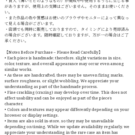
・貫入（薄いヒビのようなもの）が焼成中や使用するうちに生じる事
がありますが、使用上の支障はございません。そのままお使いくださ
い。
・また作品の色や質感はお使いのブラウザやモニターによって異なっ
て見える場合がございます。
・店頭でも同時に販売しておりますので、タイミングにより売却済み
の場合がございます。随時確認しておりますが、万が一の場合はご了
承ください。
【Notes Before Purchase – Please Read Carefully】
• Each piece is handmade; therefore, slight variations in size,
color, texture, and overall appearance may occur even among
similar works.
• As these are handcrafted, there may be uneven firing marks,
surface roughness, or slight wobbling. We appreciate your
understanding as part of the handmade process.
• Fine crackling (crazing) may develop over time. This does not
affect usability and can be enjoyed as part of the piece’s
character.
• Colors and textures may appear differently depending on your
browser or display settings.
• Items are also sold in-store, so they may be unavailable
depending on timing. While we update availability regularly, we
appreciate your understanding in the rare case an item has