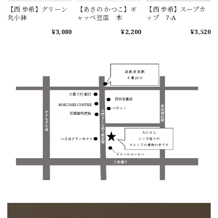
【西 歩希】グリーン
【あさの かつこ】ギ
【西 歩希】スープカ
丸小鉢
ャッベ豆皿 木
ップ 7-A
¥3,080
¥2,200
¥3,520