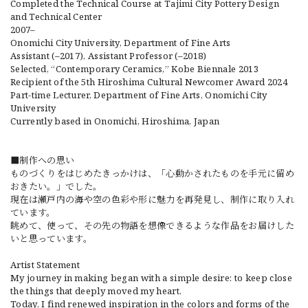
Completed the Technical Course at Tajimi City Pottery Design
and Technical Center
2007–
Onomichi City University, Department of Fine Arts
Assistant (–2017), Assistant Professor (–2018)
Selected, “Contemporary Ceramics,” Kobe Biennale 2013
Recipient of the 5th Hiroshima Cultural Newcomer Award 2024
Part-time Lecturer, Department of Fine Arts, Onomichi City
University
Currently based in Onomichi, Hiroshima, Japan
■制作への思い
ものづくりをはじめたきっかけは、「心動かされたものを手元に留め
おきたい。」でした。
現在は瀬戸内の海や空の色彩や形に魅力を再発見し、制作に取り入れ
ています。
眺めて、使って、その先の物語を想像できるような作品をお届けした
いと思っています。
Artist Statement
My journey in making began with a simple desire: to keep close
the things that deeply moved my heart.
Today, I find renewed inspiration in the colors and forms of the